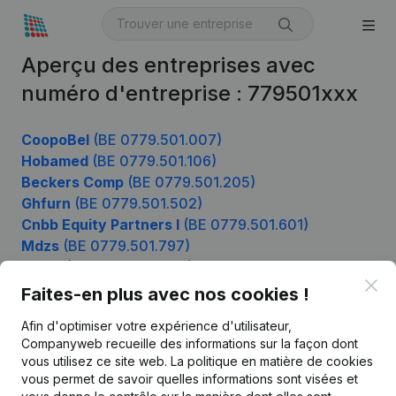
Aperçu des entreprises avec
numéro d'entreprise : 779501xxx
CoopoBel
(BE 0779.501.007)
Hobamed
(BE 0779.501.106)
Beckers Comp
(BE 0779.501.205)
Ghfurn
(BE 0779.501.502)
Cnbb Equity Partners I
(BE 0779.501.601)
Mdzs
(BE 0779.501.797)
Vigoh
(BE 0779.501.896)
Clo
Faites-en plus avec nos cookies !
Afin d'optimiser votre expérience d'utilisateur,
Produit
Companyweb recueille des informations sur la façon dont
vous utilisez ce site web.
La politique en matière de cookies
Informations d’entreprise
vous permet de savoir quelles informations sont visées et