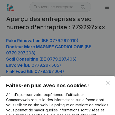
Aperçu des entreprises avec
numéro d'entreprise : 779297xxx
Pako Rénovation
(BE 0779.297.010)
Docteur Marc MAGNEE CARDIOLOGIE
(BE
0779.297.208)
Sodi Consulting
(BE 0779.297.406)
Envolve
(BE 0779.297.505)
FinR Food
(BE 0779.297.604)
Groenten En Fruit Pascale
(BE 0779.297.901)
Clo
Faites-en plus avec nos cookies !
Afin d'optimiser votre expérience d'utilisateur,
Produit
Companyweb recueille des informations sur la façon dont
vous utilisez ce site web.
La politique en matière de cookies
Informations d’entreprise
vous permet de savoir quelles informations sont visées et