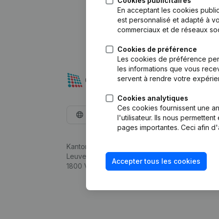
Cookies publicitaires
En acceptant les cookies public
est personnalisé et adapté à vo
commerciaux et de réseaux soc
Cookies de préférence
Les cookies de préférence per
les informations que vous recev
servent à rendre votre expérie
Cookies analytiques
Ces cookies fournissent une ana
Français
l'utilisateur. Ils nous permette
pages importantes. Ceci afin d'
Kantorenpark Everest
Leuvensesteenweg 248D,
Accepter tous les cookies
1800 Vilvoorde