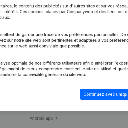
itaires, le contenu des publicités sur d'autres sites et sur vos rése
s intérêts. Ces cookies, placés par Companyweb et des tiers, ont d
iaux.
mettent de garder une trace de vos préférences personnelles. De 
ez sur notre site web sont pertinentes et adaptées à vos préférence
Produit
Thème
nce sur le web aussi conviviale que possible.
Informations
Compliance et pré
d’entreprise
fraude
lyse optimale de nos différents utilisateurs afin d'améliorer l'expé
nt également de mieux comprendre comment le site est utilisé et quell
Monitoring
Consulter des co
améliorer la convivialité générale du site web.
Recherche
Recherche de nu
internationale
Vérification de la 
Continuez avec uniqu
Prospection
iOS app
Android app