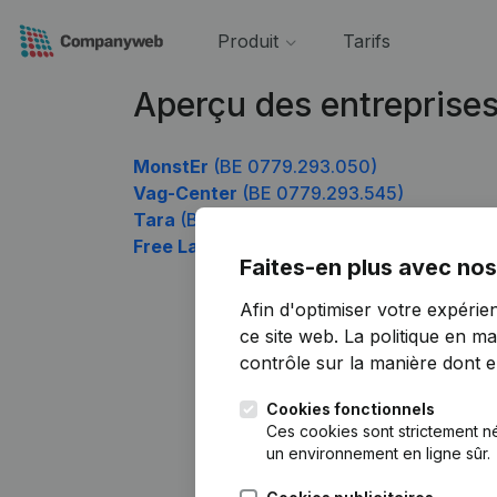
Produit
Tarifs
Aperçu des entreprise
MonstEr
(BE 0779.293.050)
Vag-Center
(BE 0779.293.545)
Tara
(BE 0779.293.743)
Free Lance Management
(BE 0779.293.9
Faites-en plus avec nos
Afin d'optimiser votre expérie
ce site web.
La politique en ma
contrôle sur la manière dont ell
Cookies fonctionnels
Ces cookies sont strictement n
un environnement en ligne sûr.