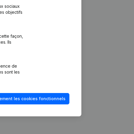
aux sociaux
es objectifs
cette façon,
s. Ils
Plateforme
vention de la
Intégrations
rience de
Intégrations
es sont les
mptes annuels
personnalisées
méro de TVA
Expérience de
paiement
solvabilité
ement les cookies fonctionnels
Contact
Tarifs