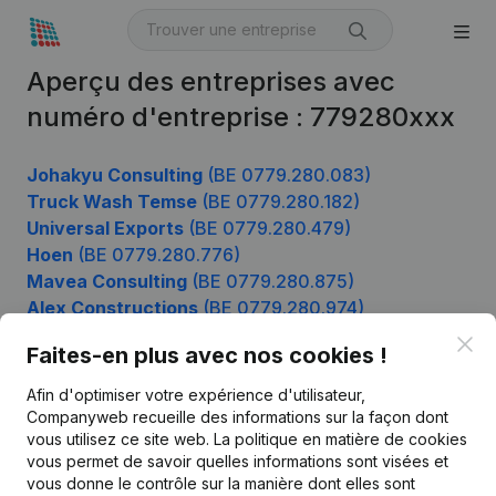
Aperçu des entreprises avec
numéro d'entreprise : 779280xxx
Johakyu Consulting
(BE 0779.280.083)
Truck Wash Temse
(BE 0779.280.182)
Universal Exports
(BE 0779.280.479)
Hoen
(BE 0779.280.776)
Mavea Consulting
(BE 0779.280.875)
Alex Constructions
(BE 0779.280.974)
Clo
Faites-en plus avec nos cookies !
Afin d'optimiser votre expérience d'utilisateur,
Produit
Companyweb recueille des informations sur la façon dont
Informations d’entreprise
vous utilisez ce site web.
La politique en matière de cookies
vous permet de savoir quelles informations sont visées et
Monitoring
Français
vous donne le contrôle sur la manière dont elles sont