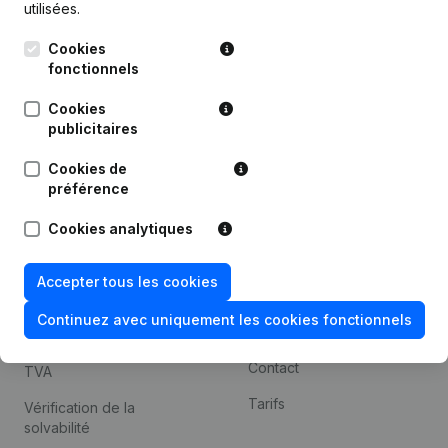
utilisées.
Recherche internationale
Cookies
Kantorenpark Everest
Prospection
fonctionnels
Leuvensesteenweg
iOS app
248D,
Cookies
1800 Vilvoorde
Android app
publicitaires
Cookies de
préférence
Thème
Plateforme
Cookies analytiques
Compliance et prévention
Intégrations
de la fraude
Intégrations
Accepter tous les cookies
Consulter des comptes
personnalisées
annuels
Continuez avec uniquement les cookies fonctionnels
Expérience de paiement
Recherche de numéro de
Contact
TVA
Tarifs
Vérification de la
solvabilité