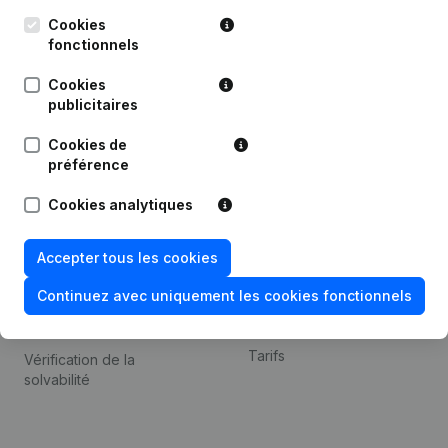
Kantorenpark Everest
Prospection
Leuvensesteenweg
Cookies
iOS app
248D,
fonctionnels
1800 Vilvoorde
Android app
Cookies
publicitaires
Cookies de
Thème
Plateforme
préférence
Compliance et prévention
Intégrations
Cookies analytiques
de la fraude
Intégrations
Consulter des comptes
personnalisées
Accepter tous les cookies
annuels
Expérience de paiement
Continuez avec uniquement les cookies fonctionnels
Recherche de numéro de
Contact
TVA
Tarifs
Vérification de la
solvabilité