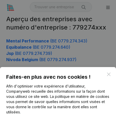
Aperçu des entreprises avec
numéro d'entreprise : 779274xxx
Mental Performance
(BE 0779.274.343)
Equibalance
(BE 0779.274.640)
Jsp
(BE 0779.274.739)
Nivoda Belgium
(BE 0779.274.937)
Clo
Faites-en plus avec nos cookies !
Produit
Afin d'optimiser votre expérience d'utilisateur,
Informations d’entreprise
Companyweb recueille des informations sur la façon dont
vous utilisez ce site web.
La politique en matière de cookies
Monitoring
Français
vous permet de savoir quelles informations sont visées et
vous donne le contrôle sur la manière dont elles sont
Recherche internationale
utilisées.