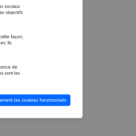
aux sociaux
es objectifs
cette façon,
s. Ils
Plateforme
vention de la
Intégrations
rience de
Intégrations
es sont les
mptes annuels
personnalisées
méro de TVA
Expérience de
paiement
solvabilité
ement les cookies fonctionnels
Contact
Tarifs