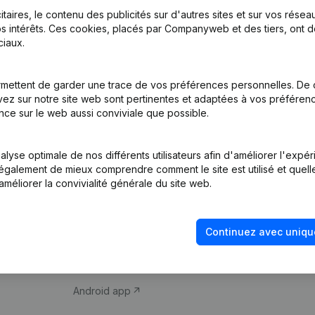
itaires, le contenu des publicités sur d'autres sites et sur vos rése
s intérêts. Ces cookies, placés par Companyweb et des tiers, ont d
iaux.
mettent de garder une trace de vos préférences personnelles. De 
ez sur notre site web sont pertinentes et adaptées à vos préférence
Produit
Thème
nce sur le web aussi conviviale que possible.
Informations
Compliance et pré
d’entreprise
fraude
lyse optimale de nos différents utilisateurs afin d'améliorer l'expé
nt également de mieux comprendre comment le site est utilisé et quell
Monitoring
Consulter des co
améliorer la convivialité générale du site web.
Recherche
Recherche de nu
internationale
Vérification de la 
Continuez avec uniqu
Prospection
iOS app
Android app