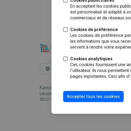
Cookies publicitaires
En acceptant les cookies public
est personnalisé et adapté à vo
commerciaux et de réseaux soc
Cookies de préférence
Les cookies de préférence per
les informations que vous recev
servent à rendre votre expérie
Cookies analytiques
Ces cookies fournissent une ana
Français
l'utilisateur. Ils nous permette
pages importantes. Ceci afin d'
Kantorenpark Everest
Leuvensesteenweg 248D,
Accepter tous les cookies
1800 Vilvoorde