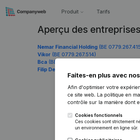
Produit
Tarifs
Aperçu des entreprise
Nemar Financial Holding
(BE 0779.267.41
Vikor
(BE 0779.267.514)
Bca
(BE 0779.267.712)
Filip De Neef
(BE 0779.267.910)
Faites-en plus avec nos
Afin d'optimiser votre expérie
ce site web.
La politique en ma
contrôle sur la manière dont ell
Cookies fonctionnels
Ces cookies sont strictement n
un environnement en ligne sûr.