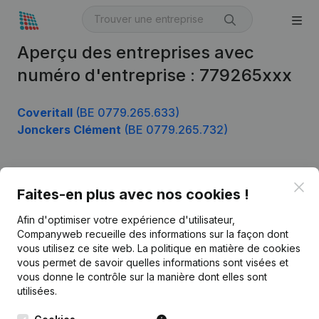
Aperçu des entreprises avec
numéro d'entreprise : 779265xxx
Coveritall
(BE 0779.265.633)
Jonckers Clément
(BE 0779.265.732)
Clo
Produit
Faites-en plus avec nos cookies !
Informations d’entreprise
Afin d'optimiser votre expérience d'utilisateur,
Companyweb recueille des informations sur la façon dont
Monitoring
Français
vous utilisez ce site web.
La politique en matière de cookies
vous permet de savoir quelles informations sont visées et
Recherche internationale
vous donne le contrôle sur la manière dont elles sont
Kantorenpark Everest
Prospection
utilisées.
Leuvensesteenweg
iOS app
248D,