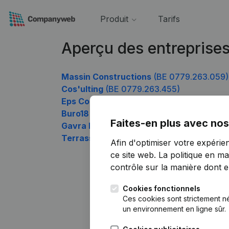
Produit
Tarifs
Aperçu des entreprise
Massin Constructions
(BE 0779.263.059)
Cos'ulting
(BE 0779.263.455)
Eps Construct
(BE 0779.263.554)
Buro18
(BE 0779.263.653)
Faites-en plus avec nos
Gavra Immo
(BE 0779.263.752)
Terrassement Marcolin Fabrice
(BE 0779
Afin d'optimiser votre expérie
ce site web.
La politique en ma
contrôle sur la manière dont ell
Cookies fonctionnels
Ces cookies sont strictement n
un environnement en ligne sûr.