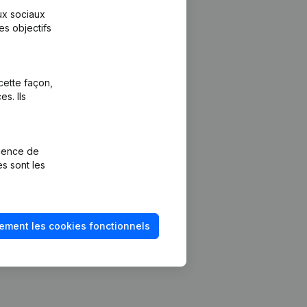
aux sociaux
es objectifs
cette façon,
s. Ils
Plateforme
vention de la
Intégrations
rience de
Intégrations
es sont les
mptes annuels
personnalisées
méro de TVA
Expérience de
paiement
solvabilité
ement les cookies fonctionnels
Contact
Tarifs