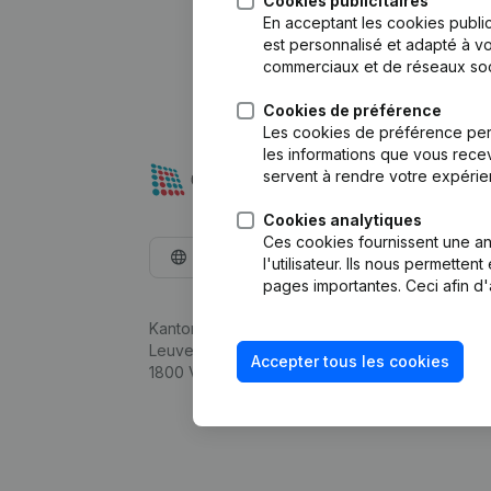
Cookies publicitaires
En acceptant les cookies public
est personnalisé et adapté à vo
commerciaux et de réseaux soc
Cookies de préférence
Les cookies de préférence per
les informations que vous recev
servent à rendre votre expérie
Cookies analytiques
Ces cookies fournissent une ana
Français
l'utilisateur. Ils nous permette
pages importantes. Ceci afin d'
Kantorenpark Everest
Leuvensesteenweg 248D,
Accepter tous les cookies
1800 Vilvoorde