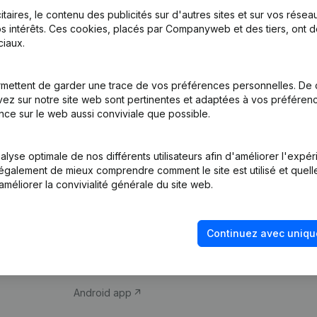
itaires, le contenu des publicités sur d'autres sites et sur vos rése
s intérêts. Ces cookies, placés par Companyweb et des tiers, ont d
iaux.
mettent de garder une trace de vos préférences personnelles. De 
ez sur notre site web sont pertinentes et adaptées à vos préférence
Produit
Thème
nce sur le web aussi conviviale que possible.
Informations
Compliance et pré
d’entreprise
fraude
lyse optimale de nos différents utilisateurs afin d'améliorer l'expé
nt également de mieux comprendre comment le site est utilisé et quell
Monitoring
Consulter des co
améliorer la convivialité générale du site web.
Recherche
Recherche de nu
internationale
Vérification de la 
Continuez avec uniqu
Prospection
iOS app
Android app