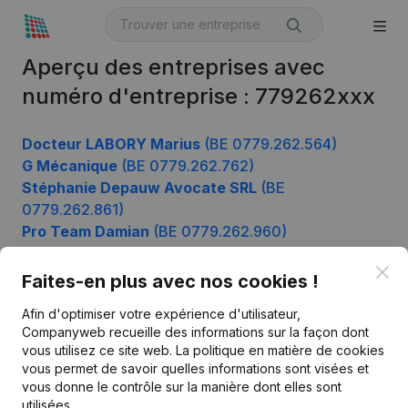
Aperçu des entreprises avec
numéro d'entreprise : 779262xxx
Docteur LABORY Marius
(BE 0779.262.564)
G Mécanique
(BE 0779.262.762)
Stéphanie Depauw Avocate SRL
(BE
0779.262.861)
Pro Team Damian
(BE 0779.262.960)
Clo
Faites-en plus avec nos cookies !
Produit
Afin d'optimiser votre expérience d'utilisateur,
Companyweb recueille des informations sur la façon dont
Informations d’entreprise
vous utilisez ce site web.
La politique en matière de cookies
vous permet de savoir quelles informations sont visées et
Monitoring
Français
vous donne le contrôle sur la manière dont elles sont
Recherche internationale
utilisées.