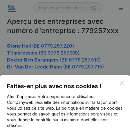
Aperçu des entreprises avec
numéro d'entreprise : 779257xxx
Stone Hall
(BE 0779.257.220)
T-Impression
(BE 0779.257.319)
Dokter Ben Sprangers
(BE 0779.257.517)
Dr. Van Der Leede Hans
(BE 0779.257.715)
Clo
Faites-en plus avec nos cookies !
Produit
Afin d'optimiser votre expérience d'utilisateur,
Informations d’entreprise
Companyweb recueille des informations sur la façon dont
vous utilisez ce site web.
La politique en matière de cookies
Monitoring
Français
vous permet de savoir quelles informations sont visées et
vous donne le contrôle sur la manière dont elles sont
Recherche internationale
utilisées.