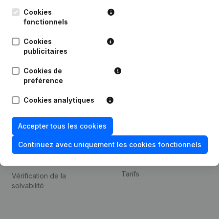
Kantorenpark Everest
Prospection
Leuvensesteenweg
Cookies
iOS app
248D,
fonctionnels
1800 Vilvoorde
Android app
Cookies
publicitaires
Cookies de
Thème
Plateforme
préférence
Compliance et prévention
Intégrations
Cookies analytiques
de la fraude
Intégrations
Consulter des comptes
personnalisées
Accepter tous les cookies
annuels
Expérience de paiement
Continuez avec uniquement les cookies fonctionnels
Recherche de numéro de
Contact
TVA
Tarifs
Vérification de la
solvabilité