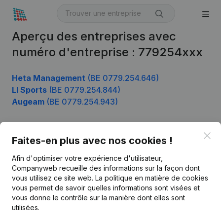
Aperçu des entreprises avec
numéro d'entreprise : 779254xxx
Heta Management
(BE 0779.254.646)
Ll Sports
(BE 0779.254.844)
Augeam
(BE 0779.254.943)
Clo
Faites-en plus avec nos cookies !
Produit
Afin d'optimiser votre expérience d'utilisateur,
Informations d’entreprise
Companyweb recueille des informations sur la façon dont
Monitoring
vous utilisez ce site web.
La politique en matière de cookies
Français
vous permet de savoir quelles informations sont visées et
Recherche internationale
vous donne le contrôle sur la manière dont elles sont
utilisées.
Kantorenpark Everest
Prospection
Leuvensesteenweg