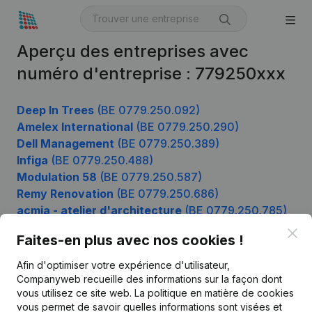
Aperçu des entreprises avec
numéro d'entreprise : 779250xxx
Deep In Trees
(BE 0779.250.092)
Amelex International
(BE 0779.250.290)
Dell Management
(BE 0779.250.389)
Infiga
(BE 0779.250.488)
Modulation 58
(BE 0779.250.587)
Remy Renovation
(BE 0779.250.686)
acmia - atelier d'architecture
(BE 0779.250.785)
Cosy Group
(BE 0779.250.884)
Clo
Faites-en plus avec nos cookies !
Afin d'optimiser votre expérience d'utilisateur,
Companyweb recueille des informations sur la façon dont
Produit
vous utilisez ce site web.
La politique en matière de cookies
vous permet de savoir quelles informations sont visées et
Informations d’entreprise