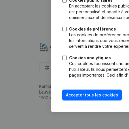
Cookies publicitaires
En acceptant les cookies public
est personnalisé et adapté à vo
commerciaux et de réseaux soc
Cookies de préférence
Les cookies de préférence per
les informations que vous recev
servent à rendre votre expérie
Cookies analytiques
Ces cookies fournissent une ana
Français
l'utilisateur. Ils nous permette
pages importantes. Ceci afin d'
Kantorenpark Everest
Leuvensesteenweg 248D,
Accepter tous les cookies
1800 Vilvoorde