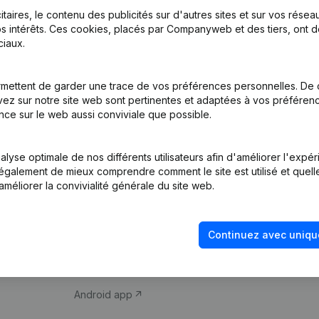
itaires, le contenu des publicités sur d'autres sites et sur vos rése
s intérêts. Ces cookies, placés par Companyweb et des tiers, ont d
iaux.
mettent de garder une trace de vos préférences personnelles. De 
ez sur notre site web sont pertinentes et adaptées à vos préférence
Produit
Thème
nce sur le web aussi conviviale que possible.
Informations
Compliance et pré
d’entreprise
fraude
lyse optimale de nos différents utilisateurs afin d'améliorer l'expé
nt également de mieux comprendre comment le site est utilisé et quell
Monitoring
Consulter des co
améliorer la convivialité générale du site web.
Recherche
Recherche de nu
internationale
Vérification de la 
Continuez avec uniqu
Prospection
iOS app
Android app