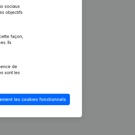
aux sociaux
es objectifs
cette façon,
s. Ils
Plateforme
vention de la
Intégrations
rience de
Intégrations
es sont les
mptes annuels
personnalisées
méro de TVA
Expérience de
paiement
solvabilité
ement les cookies fonctionnels
Contact
Tarifs