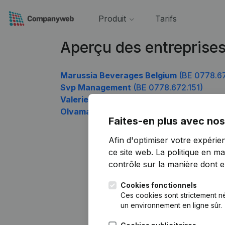
Produit
Tarifs
Aperçu des entreprise
Marussia Beverages Belgium
(BE 0778.6
Svp Management
(BE 0778.672.151)
Valerie Van Praet Huisarts
(BE 0778.672.
Olvama
(BE 0778.672.943)
Faites-en plus avec nos
Afin d'optimiser votre expérie
ce site web.
La politique en ma
contrôle sur la manière dont ell
Cookies fonctionnels
Ces cookies sont strictement n
un environnement en ligne sûr.