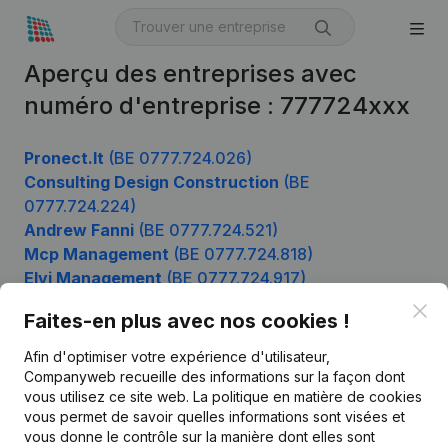
Aperçu des entreprises avec
numéro d'entreprise : 777724xxx
Pronect.It
(BE 0777.724.026)
Consulting Design Construction
(BE
0777.724.224)
Andrew Fanni
(BE 0777.724.521)
Mcp Management
(BE 0777.724.818)
Elvi Management
(BE 0777.724.917)
Clo
Faites-en plus avec nos cookies !
Afin d'optimiser votre expérience d'utilisateur,
Produit
Companyweb recueille des informations sur la façon dont
Informations d’entreprise
vous utilisez ce site web.
La politique en matière de cookies
vous permet de savoir quelles informations sont visées et
Monitoring
Français
vous donne le contrôle sur la manière dont elles sont