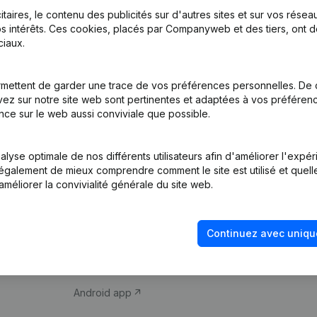
itaires, le contenu des publicités sur d'autres sites et sur vos rése
s intérêts. Ces cookies, placés par Companyweb et des tiers, ont d
iaux.
mettent de garder une trace de vos préférences personnelles. De 
ez sur notre site web sont pertinentes et adaptées à vos préférence
Produit
Thème
nce sur le web aussi conviviale que possible.
Informations
Compliance et pré
d’entreprise
fraude
lyse optimale de nos différents utilisateurs afin d'améliorer l'expé
nt également de mieux comprendre comment le site est utilisé et quell
Monitoring
Consulter des co
améliorer la convivialité générale du site web.
Recherche
Recherche de nu
internationale
Vérification de la 
Continuez avec uniqu
Prospection
iOS app
Android app