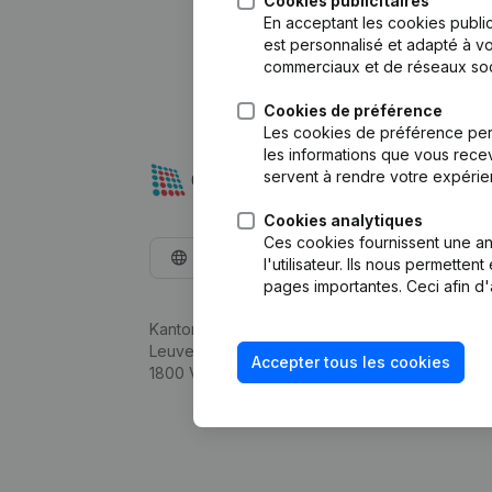
Cookies publicitaires
En acceptant les cookies public
est personnalisé et adapté à vo
commerciaux et de réseaux soc
Cookies de préférence
Les cookies de préférence per
les informations que vous recev
servent à rendre votre expérie
Cookies analytiques
Ces cookies fournissent une ana
Français
l'utilisateur. Ils nous permette
pages importantes. Ceci afin d'
Kantorenpark Everest
Leuvensesteenweg 248D,
Accepter tous les cookies
1800 Vilvoorde