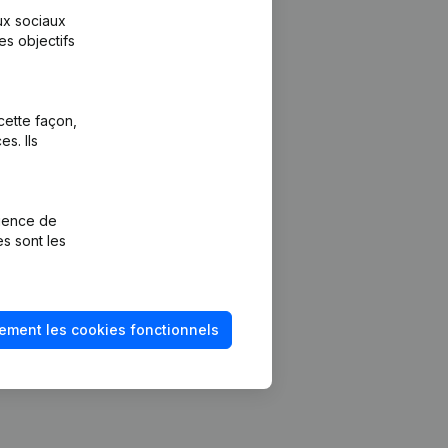
aux sociaux
es objectifs
cette façon,
s. Ils
Plateforme
vention de la
Intégrations
rience de
Intégrations
es sont les
mptes annuels
personnalisées
méro de TVA
Expérience de
paiement
solvabilité
ement les cookies fonctionnels
Contact
Tarifs