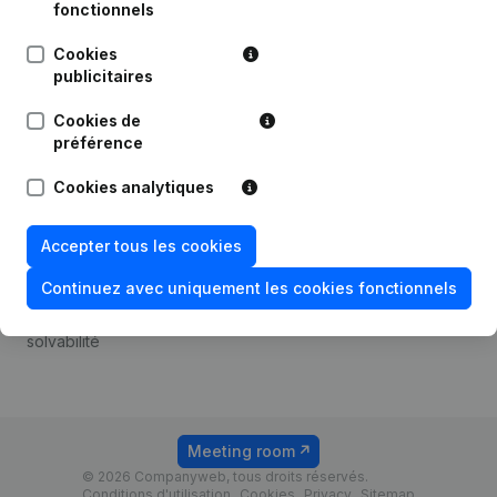
Android app
fonctionnels
Cookies
publicitaires
Thème
Plateforme
Cookies de
Compliance et prévention
Intégrations
préférence
de la fraude
Intégrations
Cookies analytiques
Consulter des comptes
personnalisées
annuels
Expérience de paiement
Accepter tous les cookies
Recherche de numéro de
Contact
TVA
Continuez avec uniquement les cookies fonctionnels
Tarifs
Vérification de la
solvabilité
Meeting room
© 2026 Companyweb, tous droits réservés.
Conditions d'utilisation
Cookies
Privacy
Sitemap