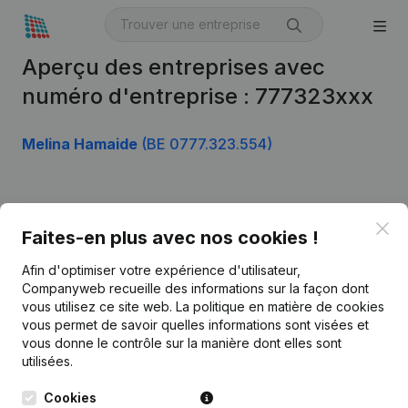
Aperçu des entreprises avec
numéro d'entreprise : 777323xxx
Melina Hamaide
(BE 0777.323.554)
Produit
Clo
Faites-en plus avec nos cookies !
Informations d’entreprise
Afin d'optimiser votre expérience d'utilisateur,
Monitoring
Français
Companyweb recueille des informations sur la façon dont
vous utilisez ce site web.
La politique en matière de cookies
Recherche internationale
vous permet de savoir quelles informations sont visées et
vous donne le contrôle sur la manière dont elles sont
Kantorenpark Everest
Prospection
utilisées.
Leuvensesteenweg
iOS app
248D,
Cookies
1800 Vilvoorde