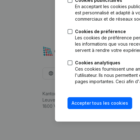
Cookies publicitaires
En acceptant les cookies public
est personnalisé et adapté à vo
commerciaux et de réseaux soc
Cookies de préférence
Les cookies de préférence per
les informations que vous recev
servent à rendre votre expérie
Cookies analytiques
Ces cookies fournissent une ana
Français
l'utilisateur. Ils nous permette
pages importantes. Ceci afin d'
Kantorenpark Everest
Leuvensesteenweg 248D,
Accepter tous les cookies
1800 Vilvoorde