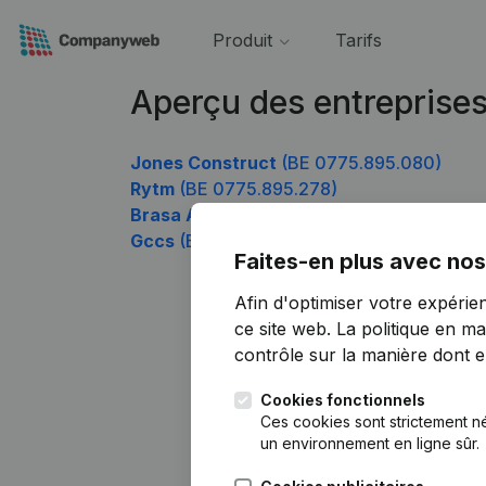
Produit
Tarifs
Aperçu des entreprise
Jones Construct
(BE 0775.895.080)
Rytm
(BE 0775.895.278)
Brasa Argentina
(BE 0775.895.674)
Gccs
(BE 0775.895.773)
Faites-en plus avec nos
Afin d'optimiser votre expérie
ce site web.
La politique en ma
contrôle sur la manière dont ell
Cookies fonctionnels
Ces cookies sont strictement n
un environnement en ligne sûr.