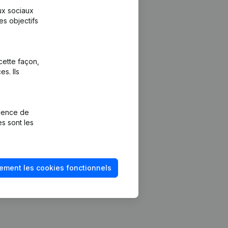
aux sociaux
es objectifs
cette façon,
s. Ils
Plateforme
vention de la
Intégrations
rience de
Intégrations
es sont les
mptes annuels
personnalisées
méro de TVA
Expérience de
paiement
solvabilité
ement les cookies fonctionnels
Contact
Tarifs