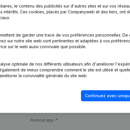
itaires, le contenu des publicités sur d'autres sites et sur vos rése
s intérêts. Ces cookies, placés par Companyweb et des tiers, ont d
iaux.
mettent de garder une trace de vos préférences personnelles. De 
ez sur notre site web sont pertinentes et adaptées à vos préférence
Produit
Thème
nce sur le web aussi conviviale que possible.
Informations
Compliance et pré
d’entreprise
fraude
lyse optimale de nos différents utilisateurs afin d'améliorer l'expé
nt également de mieux comprendre comment le site est utilisé et quell
Monitoring
Consulter des co
améliorer la convivialité générale du site web.
Recherche
Recherche de nu
internationale
Vérification de la 
Continuez avec uniqu
Prospection
iOS app
Android app