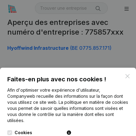
Aperçu des entreprises avec
numéro d'entreprise : 775857xxx
Hyoffwind Infrastructure
(BE 0775.857.171)
Produit
Clo
Faites-en plus avec nos cookies !
Informations d’entreprise
Afin d'optimiser votre expérience d'utilisateur,
Monitoring
Français
Companyweb recueille des informations sur la façon dont
vous utilisez ce site web.
La politique en matière de cookies
Recherche internationale
vous permet de savoir quelles informations sont visées et
vous donne le contrôle sur la manière dont elles sont
Kantorenpark Everest
Prospection
utilisées.
Leuvensesteenweg
iOS app
248D,
Cookies
1800 Vilvoorde