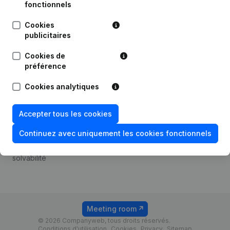
Android app
fonctionnels
Cookies
publicitaires
Thème
Plateforme
Cookies de
Compliance et prévention
Intégrations
préférence
de la fraude
Intégrations
Cookies analytiques
Consulter des comptes
personnalisées
annuels
Expérience de paiement
Accepter tous les cookies
Recherche de numéro de
Contact
TVA
Continuez avec uniquement les cookies fonctionnels
Tarifs
Vérification de la
solvabilité
Meeting room
© 2026 Companyweb, tous droits réservés.
Conditions d'utilisation
Cookies
Privacy
Sitemap