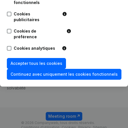
Android app
fonctionnels
Cookies
publicitaires
Thème
Plateforme
Cookies de
Compliance et prévention
Intégrations
préférence
de la fraude
Intégrations
Cookies analytiques
Consulter des comptes
personnalisées
annuels
Expérience de paiement
Accepter tous les cookies
Recherche de numéro de
Contact
TVA
Continuez avec uniquement les cookies fonctionnels
Tarifs
Vérification de la
solvabilité
Meeting room
© 2026 Companyweb, tous droits réservés.
Conditions d'utilisation
Cookies
Privacy
Sitemap