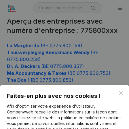
Aperçu des entreprises avec
numéro d'entreprise : 775800xxx
La Margherita
(BE 0775.800.159)
Thuisverpleging Beeckmans Wendy
(BE
0775.800.258)
Dr. A. Deckers
(BE 0775.800.357)
Me Accountancy & Taxes
(BE 0775.800.753)
The Dox 1
(BE 0775.800.852)
Np-Projects
(BE 0775.800.951)
Clo
Faites-en plus avec nos cookies !
Afin d'optimiser votre expérience d'utilisateur,
Produit
Companyweb recueille des informations sur la façon dont
vous utilisez ce site web.
La politique en matière de cookies
Informations d’entreprise
vous permet de savoir quelles informations sont visées et