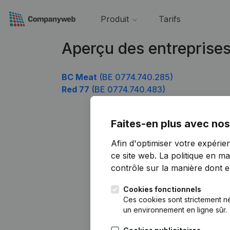
Produit
Tarifs
Aperçu des entreprise
BC Meat
(BE 0774.740.285)
Red 77
(BE 0774.740.483)
Faites-en plus avec nos
Afin d'optimiser votre expérie
ce site web.
La politique en ma
contrôle sur la manière dont ell
Cookies fonctionnels
Ces cookies sont strictement n
un environnement en ligne sûr.