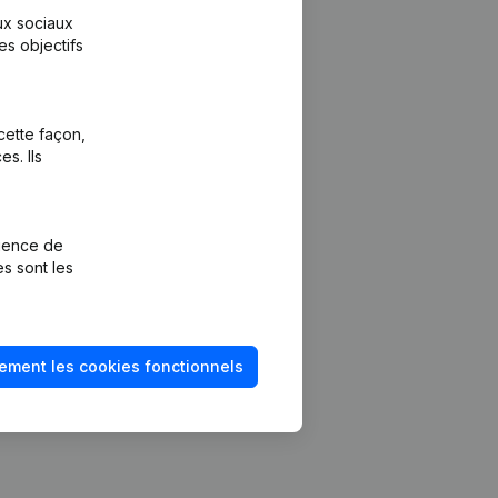
aux sociaux
es objectifs
cette façon,
s. Ils
Plateforme
vention de la
Intégrations
rience de
Intégrations
es sont les
mptes annuels
personnalisées
méro de TVA
Expérience de
paiement
solvabilité
ement les cookies fonctionnels
Contact
Tarifs