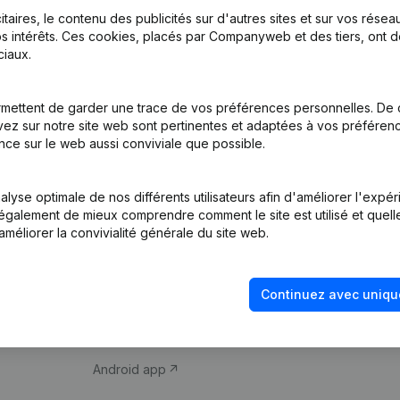
itaires, le contenu des publicités sur d'autres sites et sur vos rése
s intérêts. Ces cookies, placés par Companyweb et des tiers, ont d
iaux.
mettent de garder une trace de vos préférences personnelles. De 
ez sur notre site web sont pertinentes et adaptées à vos préférence
Produit
Thème
nce sur le web aussi conviviale que possible.
Informations
Compliance et pré
d’entreprise
fraude
lyse optimale de nos différents utilisateurs afin d'améliorer l'expé
nt également de mieux comprendre comment le site est utilisé et quell
Monitoring
Consulter des co
améliorer la convivialité générale du site web.
Recherche
Recherche de nu
internationale
Vérification de la 
Continuez avec uniqu
Prospection
iOS app
Android app