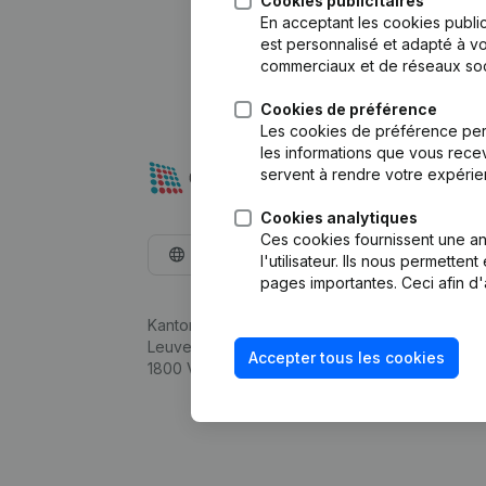
Cookies publicitaires
En acceptant les cookies public
est personnalisé et adapté à vo
commerciaux et de réseaux soc
Cookies de préférence
Les cookies de préférence per
les informations que vous recev
servent à rendre votre expérie
Cookies analytiques
Ces cookies fournissent une ana
Français
l'utilisateur. Ils nous permette
pages importantes. Ceci afin d'
Kantorenpark Everest
Leuvensesteenweg 248D,
Accepter tous les cookies
1800 Vilvoorde