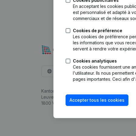
Cookies publicitaires
En acceptant les cookies public
est personnalisé et adapté à vo
commerciaux et de réseaux soc
Cookies de préférence
Les cookies de préférence per
les informations que vous recev
servent à rendre votre expérie
Cookies analytiques
Ces cookies fournissent une ana
Français
l'utilisateur. Ils nous permette
pages importantes. Ceci afin d'
Kantorenpark Everest
Leuvensesteenweg 248D,
Accepter tous les cookies
1800 Vilvoorde