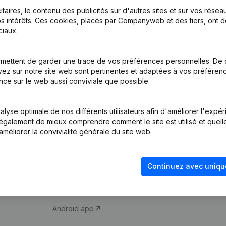
itaires, le contenu des publicités sur d'autres sites et sur vos rése
s intérêts. Ces cookies, placés par Companyweb et des tiers, ont d
iaux.
mettent de garder une trace de vos préférences personnelles. De 
ez sur notre site web sont pertinentes et adaptées à vos préférence
Produit
Thème
nce sur le web aussi conviviale que possible.
Informations
Compliance et pré
d’entreprise
fraude
lyse optimale de nos différents utilisateurs afin d'améliorer l'expé
nt également de mieux comprendre comment le site est utilisé et quell
Monitoring
Consulter des co
améliorer la convivialité générale du site web.
Recherche
Recherche de nu
internationale
Vérification de la 
Continuez avec uniqu
Prospection
iOS app
Android app