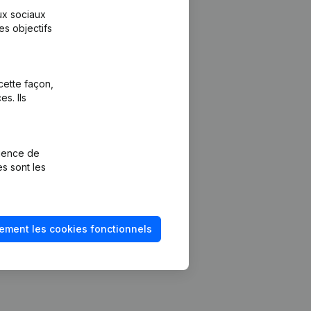
aux sociaux
es objectifs
cette façon,
s. Ils
Plateforme
vention de la
Intégrations
rience de
Intégrations
es sont les
mptes annuels
personnalisées
méro de TVA
Expérience de
paiement
solvabilité
ement les cookies fonctionnels
Contact
Tarifs