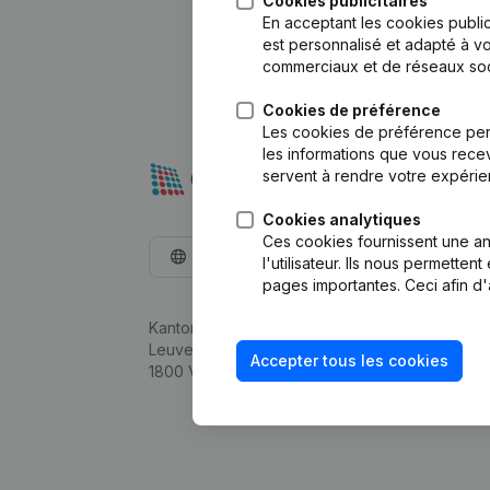
Cookies publicitaires
En acceptant les cookies public
est personnalisé et adapté à vo
commerciaux et de réseaux soc
Cookies de préférence
Les cookies de préférence per
les informations que vous recev
servent à rendre votre expérie
Cookies analytiques
Ces cookies fournissent une ana
Français
l'utilisateur. Ils nous permette
pages importantes. Ceci afin d'
Kantorenpark Everest
Leuvensesteenweg 248D,
Accepter tous les cookies
1800 Vilvoorde