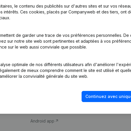
itaires, le contenu des publicités sur d'autres sites et sur vos rése
s intérêts. Ces cookies, placés par Companyweb et des tiers, ont d
iaux.
mettent de garder une trace de vos préférences personnelles. De 
ez sur notre site web sont pertinentes et adaptées à vos préférence
Produit
Thème
nce sur le web aussi conviviale que possible.
Informations
Compliance et pré
d’entreprise
fraude
lyse optimale de nos différents utilisateurs afin d'améliorer l'expé
nt également de mieux comprendre comment le site est utilisé et quell
Monitoring
Consulter des co
améliorer la convivialité générale du site web.
Recherche
Recherche de nu
internationale
Vérification de la 
Continuez avec uniqu
Prospection
iOS app
Android app