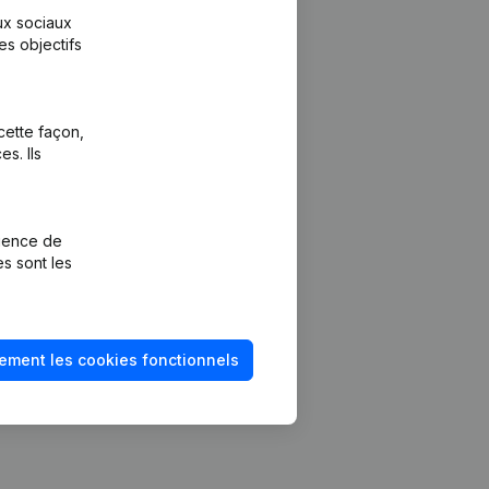
aux sociaux
es objectifs
cette façon,
s. Ils
Plateforme
vention de la
Intégrations
rience de
Intégrations
es sont les
mptes annuels
personnalisées
méro de TVA
Expérience de
paiement
solvabilité
ement les cookies fonctionnels
Contact
Tarifs