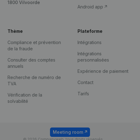
1800 Vilvoorde
Android app
Thème
Plateforme
Compliance et prévention
Intégrations
de la fraude
Intégrations
Consulter des comptes
personnalisées
annuels
Expérience de paiement
Recherche de numéro de
Contact
TVA
Tarifs
Vérification de la
solvabilité
Meeting room
© 2026 Companyweb, tous droits réservés.