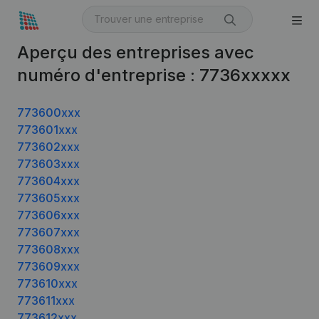
Aperçu des entreprises avec
numéro d'entreprise : 7736xxxxx
773600xxx
773601xxx
773602xxx
773603xxx
773604xxx
773605xxx
773606xxx
773607xxx
773608xxx
773609xxx
773610xxx
773611xxx
773612xxx