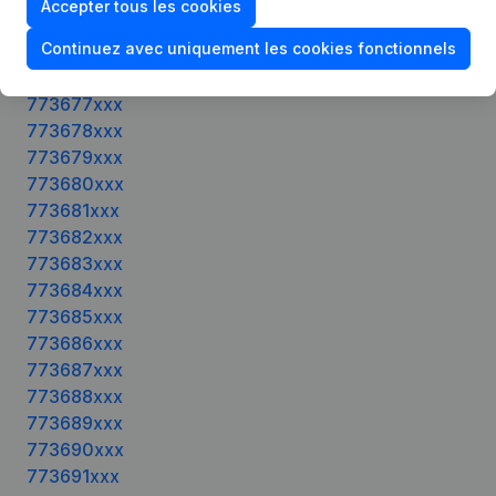
Accepter tous les cookies
773673xxx
Continuez avec uniquement les cookies fonctionnels
773675xxx
773676xxx
773677xxx
773678xxx
773679xxx
773680xxx
773681xxx
773682xxx
773683xxx
773684xxx
773685xxx
773686xxx
773687xxx
773688xxx
773689xxx
773690xxx
773691xxx