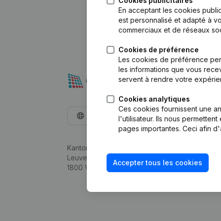
Cookies publicitaires
En acceptant les cookies public
est personnalisé et adapté à vo
commerciaux et de réseaux soc
Cookies de préférence
Les cookies de préférence per
les informations que vous recev
servent à rendre votre expérie
Cookies analytiques
Ces cookies fournissent une ana
Français
l'utilisateur. Ils nous permette
pages importantes. Ceci afin d'
Kantorenpark Everest
Leuvensesteenweg 248D,
Accepter tous les cookies
1800 Vilvoorde