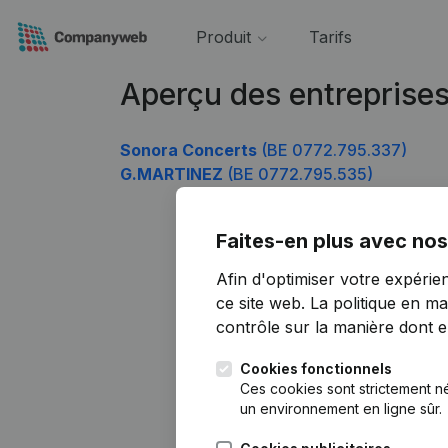
Produit
Tarifs
Aperçu des entreprise
Sonora Concerts
(BE 0772.795.337)
G.MARTINEZ
(BE 0772.795.535)
Faites-en plus avec nos
Afin d'optimiser votre expérie
ce site web.
La politique en ma
contrôle sur la manière dont ell
Cookies fonctionnels
Ces cookies sont strictement n
un environnement en ligne sûr.