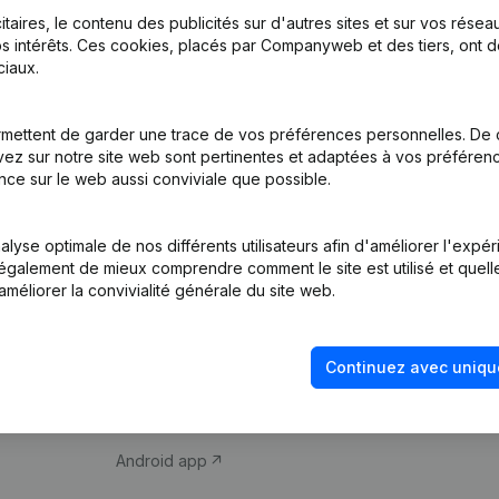
itaires, le contenu des publicités sur d'autres sites et sur vos rése
s intérêts. Ces cookies, placés par Companyweb et des tiers, ont d
iaux.
mettent de garder une trace de vos préférences personnelles. De 
ez sur notre site web sont pertinentes et adaptées à vos préférence
Produit
Thème
nce sur le web aussi conviviale que possible.
Informations
Compliance et pré
d’entreprise
fraude
lyse optimale de nos différents utilisateurs afin d'améliorer l'expé
nt également de mieux comprendre comment le site est utilisé et quell
Monitoring
Consulter des co
améliorer la convivialité générale du site web.
Recherche
Recherche de nu
internationale
Vérification de la 
Continuez avec uniqu
Prospection
iOS app
Android app