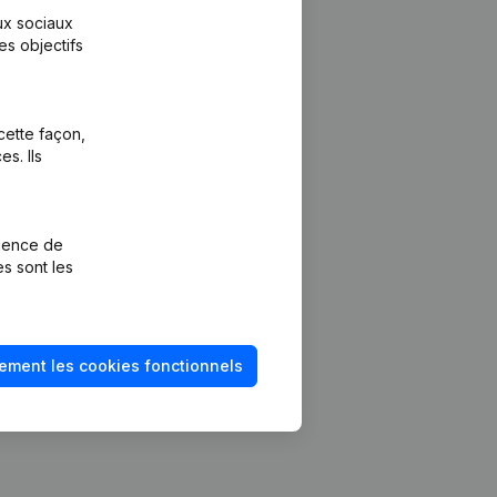
aux sociaux
es objectifs
cette façon,
s. Ils
Plateforme
vention de la
Intégrations
rience de
Intégrations
es sont les
mptes annuels
personnalisées
méro de TVA
Expérience de
paiement
solvabilité
ement les cookies fonctionnels
Contact
Tarifs