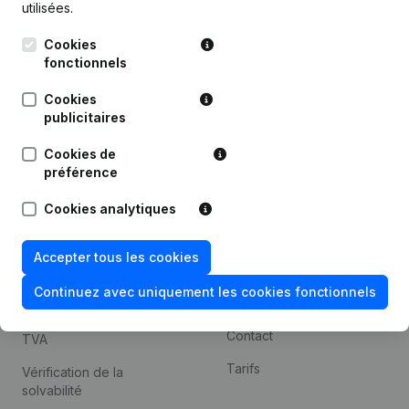
utilisées.
Recherche internationale
Cookies
Kantorenpark Everest
Prospection
fonctionnels
Leuvensesteenweg
iOS app
248D,
Cookies
1800 Vilvoorde
Android app
publicitaires
Cookies de
préférence
Thème
Plateforme
Cookies analytiques
Compliance et prévention
Intégrations
de la fraude
Intégrations
Accepter tous les cookies
Consulter des comptes
personnalisées
annuels
Continuez avec uniquement les cookies fonctionnels
Expérience de paiement
Recherche de numéro de
Contact
TVA
Tarifs
Vérification de la
solvabilité