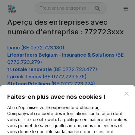
Aperçu des entreprises avec
numéro d'entreprise : 772723xxx
Lvmc
(BE 0772.723.180)
Lifepartners Belgium - Insurance & Solutions
(BE
0772.723.279)
tr.totale renovatie
(BE 0772.723.477)
Larock Tennis
(BE 0772.723.576)
Stefaan Pitellioen
(BE 0772.723.774)
Clo
Faites-en plus avec nos cookies !
Afin d'optimiser votre expérience d'utilisateur,
Produit
Companyweb recueille des informations sur la façon dont
Informations d’entreprise
vous utilisez ce site web.
La politique en matière de cookies
vous permet de savoir quelles informations sont visées et
Monitoring
Français
vous donne le contrôle sur la manière dont elles sont