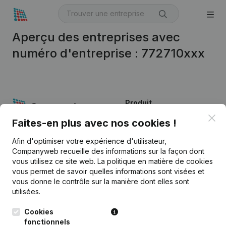
Aperçu des entreprises avec
numéro d'entreprise : 772710xxx
Produit
Clo
Informations d’entreprise
Faites-en plus avec nos cookies !
Monitoring
Afin d'optimiser votre expérience d'utilisateur,
Français
Companyweb recueille des informations sur la façon dont
Recherche internationale
vous utilisez ce site web.
La politique en matière de cookies
vous permet de savoir quelles informations sont visées et
Kantorenpark Everest
Prospection
vous donne le contrôle sur la manière dont elles sont
Leuvensesteenweg
utilisées.
iOS app
248D,
1800 Vilvoorde
Cookies
Android app
fonctionnels