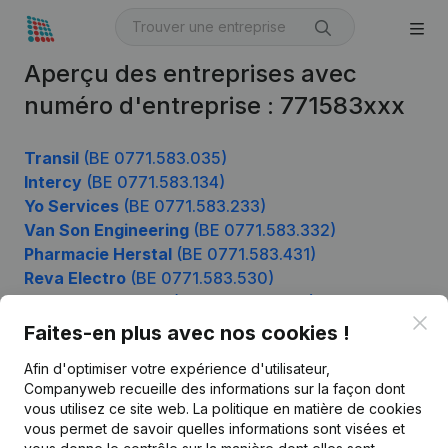
Aperçu des entreprises avec
numéro d'entreprise : 771583xxx
Transil
(BE 0771.583.035)
Intercy
(BE 0771.583.134)
Yo Services
(BE 0771.583.233)
Van Son Engineering
(BE 0771.583.332)
Pharmacie Herstal
(BE 0771.583.431)
Reva Electro
(BE 0771.583.530)
M-Aras Transport
(BE 0771.583.926)
Clo
Faites-en plus avec nos cookies !
Afin d'optimiser votre expérience d'utilisateur,
Produit
Companyweb recueille des informations sur la façon dont
vous utilisez ce site web.
La politique en matière de cookies
Informations d’entreprise
vous permet de savoir quelles informations sont visées et