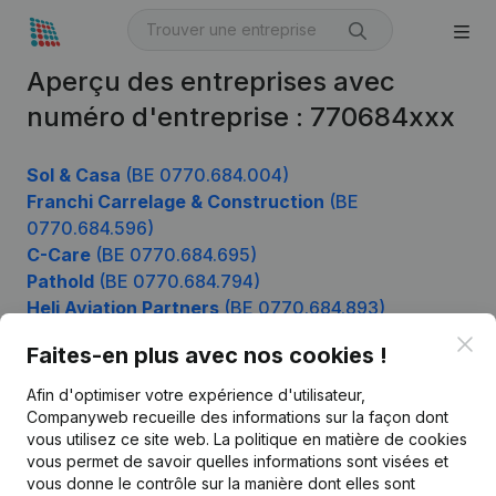
Aperçu des entreprises avec
numéro d'entreprise : 770684xxx
Sol & Casa
(BE 0770.684.004)
Franchi Carrelage & Construction
(BE
0770.684.596)
C-Care
(BE 0770.684.695)
Pathold
(BE 0770.684.794)
Heli Aviation Partners
(BE 0770.684.893)
Clo
Faites-en plus avec nos cookies !
Afin d'optimiser votre expérience d'utilisateur,
Produit
Companyweb recueille des informations sur la façon dont
Informations d’entreprise
vous utilisez ce site web.
La politique en matière de cookies
vous permet de savoir quelles informations sont visées et
Monitoring
Français
vous donne le contrôle sur la manière dont elles sont