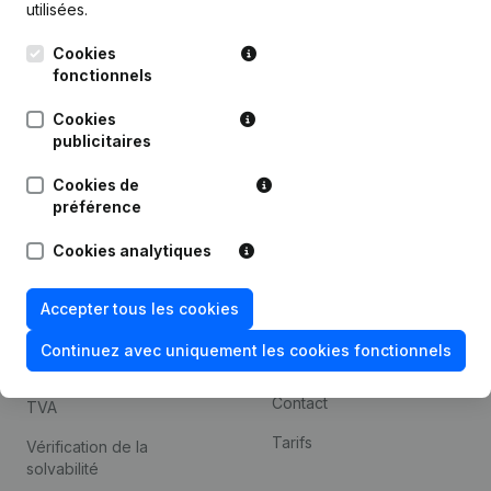
utilisées.
Recherche internationale
Cookies
Kantorenpark Everest
Prospection
fonctionnels
Leuvensesteenweg
iOS app
248D,
Cookies
1800 Vilvoorde
Android app
publicitaires
Cookies de
préférence
Thème
Plateforme
Cookies analytiques
Compliance et prévention
Intégrations
de la fraude
Intégrations
Accepter tous les cookies
Consulter des comptes
personnalisées
annuels
Continuez avec uniquement les cookies fonctionnels
Expérience de paiement
Recherche de numéro de
Contact
TVA
Tarifs
Vérification de la
solvabilité