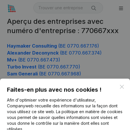
Aperçu des entreprises avec
numéro d'entreprise : 770667xxx
Haymaker Consulting
(BE 0770.667.176)
Alexander Deconynck
(BE 0770.667.374)
Mv+
(BE 0770.667.473)
Turbo Invest
(BE 0770.667.770)
Sam Generali
(BE 0770.667.968)
Clo
Faites-en plus avec nos cookies !
Produit
Afin d'optimiser votre expérience d'utilisateur,
Companyweb recueille des informations sur la façon dont
Informations d’entreprise
vous utilisez ce site web.
La politique en matière de cookies
vous permet de savoir quelles informations sont visées et
Monitoring
Français
vous donne le contrôle sur la manière dont elles sont
Recherche internationale
utilisées.