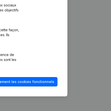
aux sociaux
es objectifs
cette façon,
s. Ils
Plateforme
vention de la
Intégrations
rience de
Intégrations
es sont les
mptes annuels
personnalisées
méro de TVA
Expérience de
paiement
solvabilité
ement les cookies fonctionnels
Contact
Tarifs