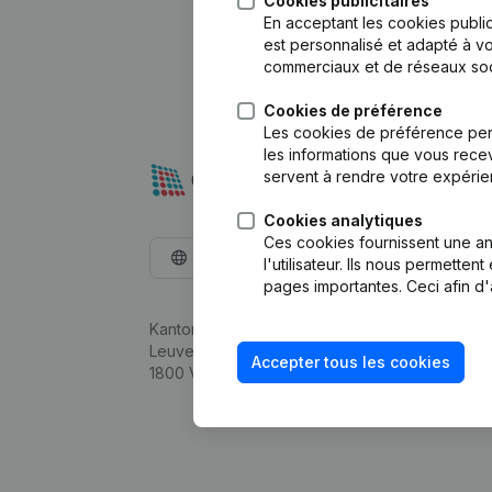
Cookies publicitaires
En acceptant les cookies public
est personnalisé et adapté à vo
commerciaux et de réseaux soc
Cookies de préférence
Les cookies de préférence per
les informations que vous recev
servent à rendre votre expérie
Cookies analytiques
Ces cookies fournissent une ana
Français
l'utilisateur. Ils nous permette
pages importantes. Ceci afin d'
Kantorenpark Everest
Leuvensesteenweg 248D,
Accepter tous les cookies
1800 Vilvoorde