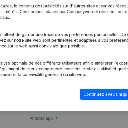
itaires, le contenu des publicités sur d'autres sites et sur vos rése
s intérêts. Ces cookies, placés par Companyweb et des tiers, ont d
iaux.
mettent de garder une trace de vos préférences personnelles. De 
ez sur notre site web sont pertinentes et adaptées à vos préférence
Produit
Thème
nce sur le web aussi conviviale que possible.
Informations
Compliance et pré
d’entreprise
fraude
lyse optimale de nos différents utilisateurs afin d'améliorer l'expé
nt également de mieux comprendre comment le site est utilisé et quell
Monitoring
Consulter des co
améliorer la convivialité générale du site web.
Recherche
Recherche de nu
internationale
Vérification de la 
Continuez avec uniqu
Prospection
iOS app
Android app