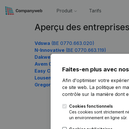
Produit
Tarifs
Aperçu des entreprise
Vdswa
(BE 0770.663.020)
N-Innovative
(BE 0770.663.119)
Dakwerken Rik VS
(BE 0770.663.317)
Avem Consulting
(BE 0770.663.416)
Faites-en plus avec nos
Easy Coaching
(BE 0770.663.614)
Lousen Consult
(BE 0770.663.812)
Afin d'optimiser votre expérie
Gregori LIZZI
(BE 0770.663.911)
ce site web.
La politique en ma
contrôle sur la manière dont ell
Cookies fonctionnels
Ces cookies sont strictement n
un environnement en ligne sûr.