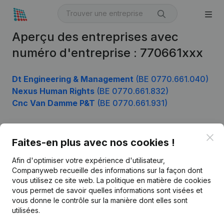
Aperçu des entreprises avec
numéro d'entreprise : 770661xxx
Dt Engineering & Management
(BE 0770.661.040)
Nexus Human Rights
(BE 0770.661.832)
Cnc Van Damme P&T
(BE 0770.661.931)
Clo
Faites-en plus avec nos cookies !
Produit
Afin d'optimiser votre expérience d'utilisateur,
Informations d’entreprise
Companyweb recueille des informations sur la façon dont
Monitoring
vous utilisez ce site web.
La politique en matière de cookies
Français
vous permet de savoir quelles informations sont visées et
Recherche internationale
vous donne le contrôle sur la manière dont elles sont
utilisées.
Kantorenpark Everest
Prospection
Leuvensesteenweg