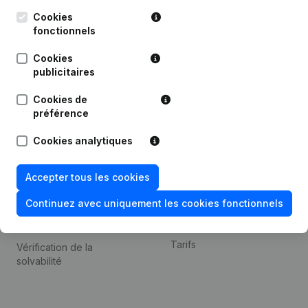
Kantorenpark Everest
Prospection
Leuvensesteenweg
Cookies
iOS app
248D,
fonctionnels
1800 Vilvoorde
Android app
Cookies
publicitaires
Cookies de
Thème
Plateforme
préférence
Compliance et prévention
Intégrations
Cookies analytiques
de la fraude
Intégrations
Consulter des comptes
personnalisées
Accepter tous les cookies
annuels
Expérience de paiement
Continuez avec uniquement les cookies fonctionnels
Recherche de numéro de
Contact
TVA
Tarifs
Vérification de la
solvabilité