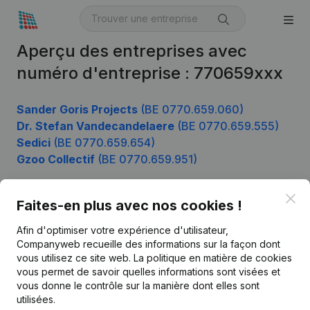
Aperçu des entreprises avec
numéro d'entreprise : 770659xxx
Sander Goris Projects
(BE 0770.659.060)
Dr. Stefan Vandecandelaere
(BE 0770.659.555)
Sedici
(BE 0770.659.654)
Gzoo Collectif
(BE 0770.659.951)
Clo
Faites-en plus avec nos cookies !
Produit
Afin d'optimiser votre expérience d'utilisateur,
Informations d’entreprise
Companyweb recueille des informations sur la façon dont
vous utilisez ce site web.
La politique en matière de cookies
Monitoring
Français
vous permet de savoir quelles informations sont visées et
vous donne le contrôle sur la manière dont elles sont
Recherche internationale
utilisées.