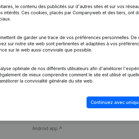
itaires, le contenu des publicités sur d'autres sites et sur vos rése
s intérêts. Ces cookies, placés par Companyweb et des tiers, ont d
iaux.
mettent de garder une trace de vos préférences personnelles. De 
ez sur notre site web sont pertinentes et adaptées à vos préférence
Produit
Thème
nce sur le web aussi conviviale que possible.
Informations
Compliance et pré
d’entreprise
fraude
lyse optimale de nos différents utilisateurs afin d'améliorer l'expé
nt également de mieux comprendre comment le site est utilisé et quell
Monitoring
Consulter des co
améliorer la convivialité générale du site web.
Recherche
Recherche de nu
internationale
Vérification de la 
Continuez avec uniqu
Prospection
iOS app
Android app