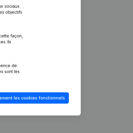
aux sociaux
es objectifs
cette façon,
s. Ils
Plateforme
vention de la
Intégrations
rience de
Intégrations
es sont les
mptes annuels
personnalisées
méro de TVA
Expérience de
paiement
solvabilité
ement les cookies fonctionnels
Contact
Tarifs