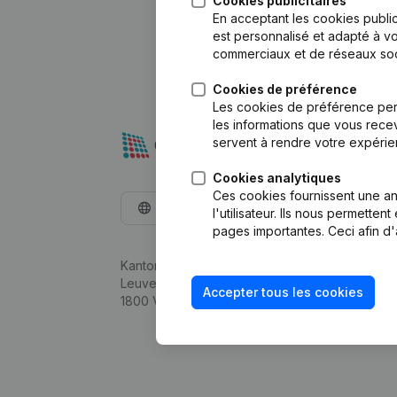
Cookies publicitaires
En acceptant les cookies public
est personnalisé et adapté à vo
commerciaux et de réseaux soc
Cookies de préférence
Les cookies de préférence per
les informations que vous recev
servent à rendre votre expérie
Cookies analytiques
Ces cookies fournissent une ana
Français
l'utilisateur. Ils nous permette
pages importantes. Ceci afin d'
Kantorenpark Everest
Leuvensesteenweg 248D,
Accepter tous les cookies
1800 Vilvoorde