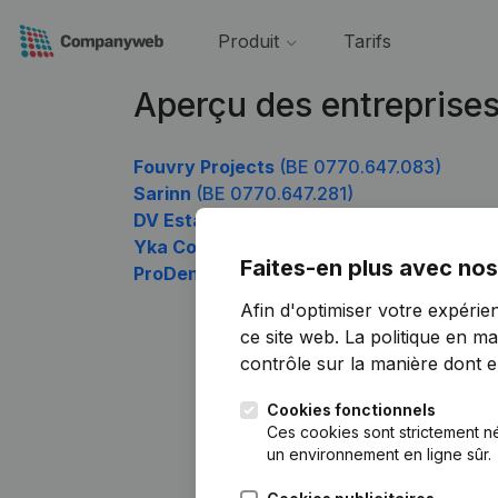
Produit
Tarifs
Aperçu des entreprise
Fouvry Projects
(BE 0770.647.083)
Sarinn
(BE 0770.647.281)
DV Estate Group
(BE 0770.647.479)
Yka Consulting
(BE 0770.647.677)
Faites-en plus avec nos
ProDentaPlus
(BE 0770.647.776)
Afin d'optimiser votre expérie
ce site web.
La politique en ma
contrôle sur la manière dont ell
Cookies fonctionnels
Ces cookies sont strictement n
un environnement en ligne sûr.