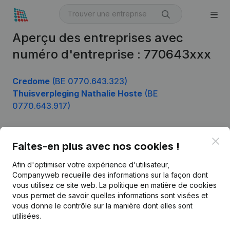
Aperçu des entreprises avec
numéro d'entreprise : 770643xxx
Credome
(BE 0770.643.323)
Thuisverpleging Nathalie Hoste
(BE
0770.643.917)
Clo
Faites-en plus avec nos cookies !
Produit
Afin d'optimiser votre expérience d'utilisateur,
Informations d’entreprise
Companyweb recueille des informations sur la façon dont
Monitoring
vous utilisez ce site web.
La politique en matière de cookies
Français
vous permet de savoir quelles informations sont visées et
Recherche internationale
vous donne le contrôle sur la manière dont elles sont
utilisées.
Kantorenpark Everest
Prospection
Leuvensesteenweg