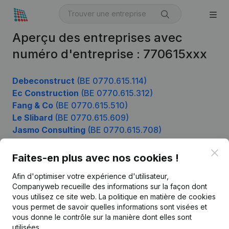
Aperçu des entreprises avec
numéro d'entreprise : 770615xxx
Debeconstruct
(BE 0770.615.114)
Ec Construction
(BE 0770.615.312)
Fang & Co
(BE 0770.615.510)
Le Slibard
(BE 0770.615.609)
Jasmo Consulting
(BE 0770.615.708)
Clo
Faites-en plus avec nos cookies !
Produit
Afin d'optimiser votre expérience d'utilisateur,
Companyweb recueille des informations sur la façon dont
Informations d’entreprise
vous utilisez ce site web.
La politique en matière de cookies
vous permet de savoir quelles informations sont visées et
Monitoring
Français
vous donne le contrôle sur la manière dont elles sont
Recherche internationale
utilisées.