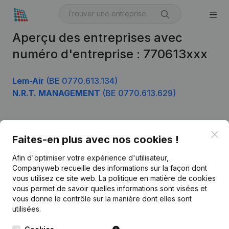
Aperçu des entreprises avec
numéro d'entreprise : 770613xxx
Lem-Air
(BE 0770.613.134)
N.R.T. MANAGEMENT
(BE 0770.613.629)
Clo
Produit
Faites-en plus avec nos cookies !
Informations d’entreprise
Afin d'optimiser votre expérience d'utilisateur,
Companyweb recueille des informations sur la façon dont
Monitoring
Français
vous utilisez ce site web.
La politique en matière de cookies
vous permet de savoir quelles informations sont visées et
Recherche internationale
vous donne le contrôle sur la manière dont elles sont
Kantorenpark Everest
Prospection
utilisées.
Leuvensesteenweg
iOS app
248D,