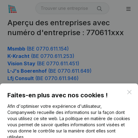
Aperçu des entreprises avec
numéro d'entreprise : 770611xxx
Msmbb
(BE 0770.611.154)
K-Kracht
(BE 0770.611.253)
Vision Stay
(BE 0770.611.451)
L-J's Boerenhof
(BE 0770.611.649)
Lfj Consult
(BE 0770.611.946)
Clo
Faites-en plus avec nos cookies !
Produit
Afin d'optimiser votre expérience d'utilisateur,
Companyweb recueille des informations sur la façon dont
Informations d’entreprise
vous utilisez ce site web.
La politique en matière de cookies
vous permet de savoir quelles informations sont visées et
Monitoring
Français
vous donne le contrôle sur la manière dont elles sont
Recherche internationale
utilisées.