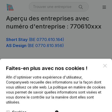
Aperçu des entreprises avec
numéro d'entreprise : 770610xxx
Short Stay
(BE 0770.610.164)
AS Design
(BE 0770.610.956)
Clo
Produit
Faites-en plus avec nos cookies !
Informations d’entreprise
Afin d'optimiser votre expérience d'utilisateur,
Companyweb recueille des informations sur la façon dont
Monitoring
Français
vous utilisez ce site web.
La politique en matière de cookies
vous permet de savoir quelles informations sont visées et
Recherche internationale
vous donne le contrôle sur la manière dont elles sont
Kantorenpark Everest
Prospection
utilisées.
Leuvensesteenweg
iOS app
248D,