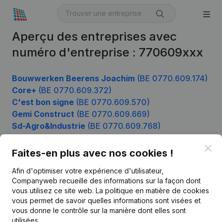
Aperçu des entreprises avec
numéro d'entreprise : 770609xxx
Bouwwerken Beerens Joachim
(BE 0770.609.174)
Core+
(BE 0770.609.372)
C'est bon signe
(BE 0770.609.570)
Gemi Construct
(BE 0770.609.669)
Sd-Agro&Industrie
(BE 0770.609.768)
Clo
Faites-en plus avec nos cookies !
Produit
Afin d'optimiser votre expérience d'utilisateur,
Companyweb recueille des informations sur la façon dont
Informations d’entreprise
vous utilisez ce site web.
La politique en matière de cookies
vous permet de savoir quelles informations sont visées et
Monitoring
Français
vous donne le contrôle sur la manière dont elles sont
Recherche internationale
utilisées.