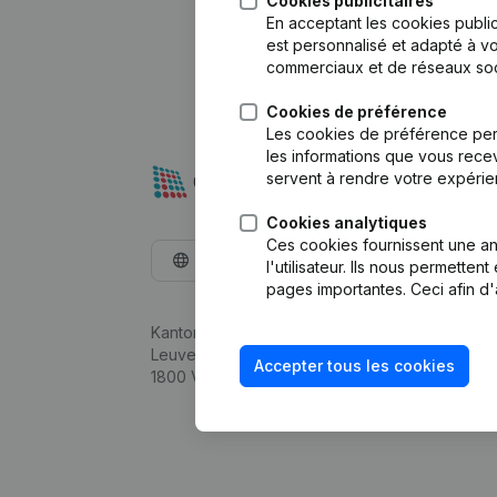
Cookies publicitaires
En acceptant les cookies public
est personnalisé et adapté à vo
commerciaux et de réseaux soc
Cookies de préférence
Les cookies de préférence per
les informations que vous recev
servent à rendre votre expérie
Cookies analytiques
Ces cookies fournissent une ana
Français
l'utilisateur. Ils nous permette
pages importantes. Ceci afin d'
Kantorenpark Everest
Leuvensesteenweg 248D,
Accepter tous les cookies
1800 Vilvoorde