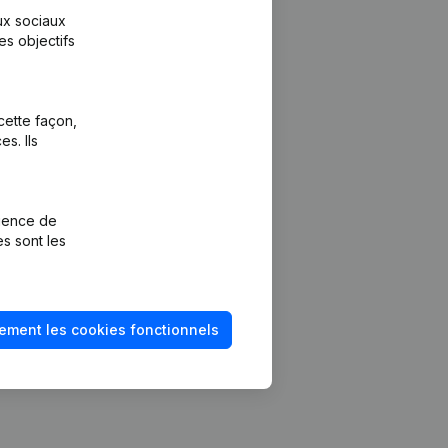
aux sociaux
es objectifs
cette façon,
s. Ils
Plateforme
vention de la
Intégrations
rience de
Intégrations
es sont les
mptes annuels
personnalisées
méro de TVA
Expérience de
paiement
solvabilité
ement les cookies fonctionnels
Contact
Tarifs