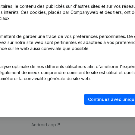
itaires, le contenu des publicités sur d'autres sites et sur vos rése
s intérêts. Ces cookies, placés par Companyweb et des tiers, ont d
iaux.
mettent de garder une trace de vos préférences personnelles. De 
ez sur notre site web sont pertinentes et adaptées à vos préférence
Produit
Thème
nce sur le web aussi conviviale que possible.
Informations
Compliance et pré
d’entreprise
fraude
lyse optimale de nos différents utilisateurs afin d'améliorer l'expé
nt également de mieux comprendre comment le site est utilisé et quell
Monitoring
Consulter des co
améliorer la convivialité générale du site web.
Recherche
Recherche de nu
internationale
Vérification de la 
Continuez avec uniqu
Prospection
iOS app
Android app