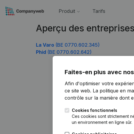
Produit
Tarifs
Aperçu des entreprise
La Varo
(BE 0770.602.345)
Phid
(BE 0770.602.642)
Faites-en plus avec nos
Afin d'optimiser votre expérie
ce site web.
La politique en ma
contrôle sur la manière dont ell
Cookies fonctionnels
Ces cookies sont strictement n
un environnement en ligne sûr.