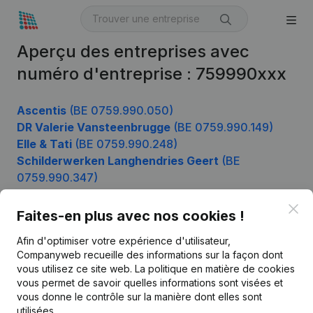
Aperçu des entreprises avec
numéro d'entreprise : 759990xxx
Ascentis
(BE 0759.990.050)
DR Valerie Vansteenbrugge
(BE 0759.990.149)
Elle & Tati
(BE 0759.990.248)
Schilderwerken Langhendries Geert
(BE
0759.990.347)
Clo
Faites-en plus avec nos cookies !
Produit
Afin d'optimiser votre expérience d'utilisateur,
Companyweb recueille des informations sur la façon dont
Informations d’entreprise
vous utilisez ce site web.
La politique en matière de cookies
vous permet de savoir quelles informations sont visées et
Monitoring
Français
vous donne le contrôle sur la manière dont elles sont
Recherche internationale
utilisées.