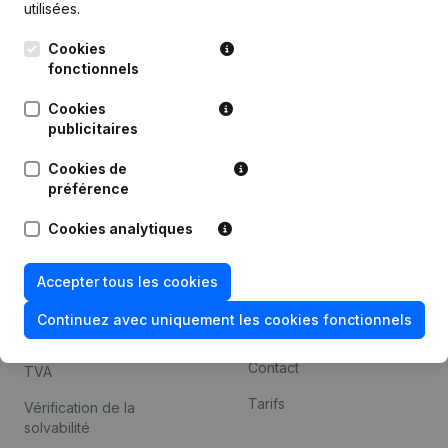
utilisées.
Recherche internationale
Cookies
Kantorenpark Everest
Prospection
fonctionnels
Leuvensesteenweg
iOS app
248D,
Cookies
1800 Vilvoorde
Android app
publicitaires
Cookies de
préférence
Thème
Plateforme
Cookies analytiques
Compliance et prévention
Intégrations
de la fraude
Intégrations
Accepter tous les cookies
Consulter des comptes
personnalisées
annuels
Continuez avec uniquement les cookies fonctionnels
Expérience de paiement
Recherche de numéro de
Contact
TVA
Tarifs
Vérification de la
solvabilité