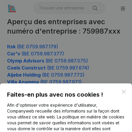
Aperçu des entreprises avec
numéro d'entreprise : 759987xxx
Itsk
(BE 0759.987.179)
Cor'v
(BE 0759.987.377)
Olymp Advisors
(BE 0759.987.575)
Coels Construct
(BE 0759.987.674)
Aljebe Holding
(BE 0759.987.773)
Villa Anamma
(BE 0759.987.971)
Clo
Faites-en plus avec nos cookies !
Afin d'optimiser votre expérience d'utilisateur,
Produit
Companyweb recueille des informations sur la façon dont
Informations d’entreprise
vous utilisez ce site web.
La politique en matière de cookies
vous permet de savoir quelles informations sont visées et
Monitoring
Français
vous donne le contrôle sur la manière dont elles sont