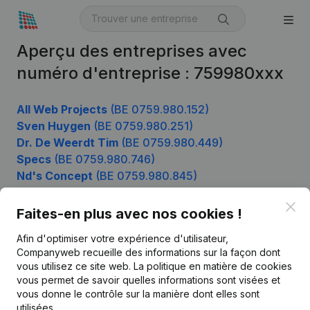
Aperçu des entreprises avec
numéro d'entreprise : 759980xxx
All Web Projects
(BE 0759.980.152)
Sven Huygen
(BE 0759.980.251)
Dr. De Weerdt Tim
(BE 0759.980.449)
Specs
(BE 0759.980.746)
Nd's Concept
(BE 0759.980.845)
Clo
Faites-en plus avec nos cookies !
Produit
Afin d'optimiser votre expérience d'utilisateur,
Companyweb recueille des informations sur la façon dont
Informations d’entreprise
vous utilisez ce site web.
La politique en matière de cookies
vous permet de savoir quelles informations sont visées et
Monitoring
Français
vous donne le contrôle sur la manière dont elles sont
Recherche internationale
utilisées.