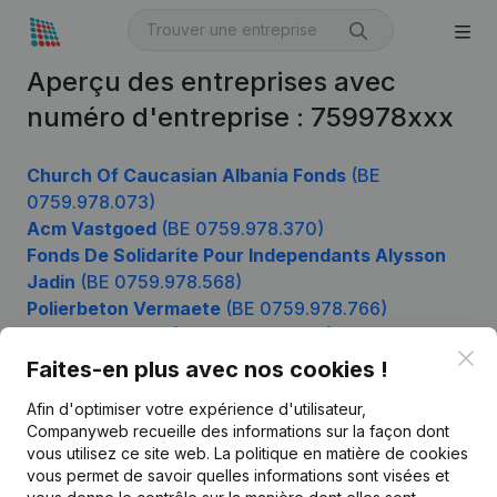
Aperçu des entreprises avec
numéro d'entreprise : 759978xxx
Church Of Caucasian Albania Fonds
(BE
0759.978.073)
Acm Vastgoed
(BE 0759.978.370)
Fonds De Solidarite Pour Independants Alysson
Jadin
(BE 0759.978.568)
Polierbeton Vermaete
(BE 0759.978.766)
Avril Consulting
(BE 0759.978.964)
Clo
Faites-en plus avec nos cookies !
Afin d'optimiser votre expérience d'utilisateur,
Produit
Companyweb recueille des informations sur la façon dont
vous utilisez ce site web.
La politique en matière de cookies
Informations d’entreprise
vous permet de savoir quelles informations sont visées et