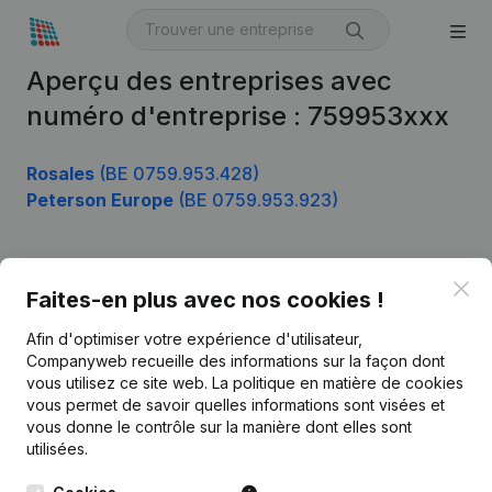
Aperçu des entreprises avec
numéro d'entreprise : 759953xxx
Rosales
(BE 0759.953.428)
Peterson Europe
(BE 0759.953.923)
Clo
Produit
Faites-en plus avec nos cookies !
Informations d’entreprise
Afin d'optimiser votre expérience d'utilisateur,
Companyweb recueille des informations sur la façon dont
Monitoring
Français
vous utilisez ce site web.
La politique en matière de cookies
vous permet de savoir quelles informations sont visées et
Recherche internationale
vous donne le contrôle sur la manière dont elles sont
Kantorenpark Everest
Prospection
utilisées.
Leuvensesteenweg
iOS app
248D,