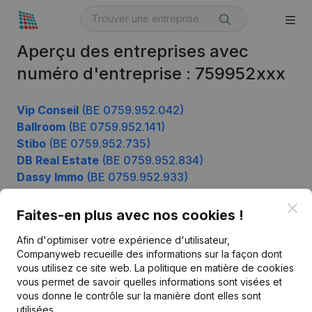
Aperçu des entreprises avec
numéro d'entreprise : 759952xxx
Vip Conseil
(BE 0759.952.042)
Ballroom
(BE 0759.952.141)
Stibo
(BE 0759.952.735)
DB Real Estate
(BE 0759.952.834)
Dassy Immo
(BE 0759.952.933)
Clo
Faites-en plus avec nos cookies !
Produit
Afin d'optimiser votre expérience d'utilisateur,
Companyweb recueille des informations sur la façon dont
Informations d’entreprise
vous utilisez ce site web.
La politique en matière de cookies
vous permet de savoir quelles informations sont visées et
Monitoring
Français
vous donne le contrôle sur la manière dont elles sont
Recherche internationale
utilisées.