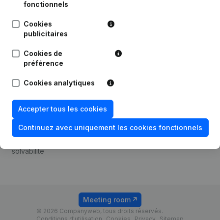
Android app
fonctionnels
Cookies
publicitaires
Thème
Plateforme
Cookies de
Compliance et prévention
Intégrations
préférence
de la fraude
Intégrations
Cookies analytiques
Consulter des comptes
personnalisées
annuels
Expérience de paiement
Accepter tous les cookies
Recherche de numéro de
Contact
TVA
Continuez avec uniquement les cookies fonctionnels
Tarifs
Vérification de la
solvabilité
Meeting room
© 2026 Companyweb, tous droits réservés.
Conditions d'utilisation
Cookies
Privacy
Sitemap