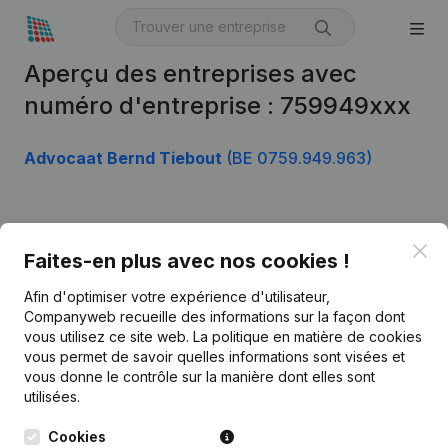
Aperçu des entreprises avec
numéro d'entreprise : 759949xxx
Advocaat Bernd Tiebout
(BE 0759.949.963)
Produit
Clo
Faites-en plus avec nos cookies !
Informations d’entreprise
Afin d'optimiser votre expérience d'utilisateur,
Monitoring
Français
Companyweb recueille des informations sur la façon dont
vous utilisez ce site web.
La politique en matière de cookies
Recherche internationale
vous permet de savoir quelles informations sont visées et
vous donne le contrôle sur la manière dont elles sont
Kantorenpark Everest
Prospection
utilisées.
Leuvensesteenweg
iOS app
248D,
Cookies
1800 Vilvoorde