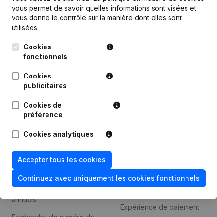
Produit
vous permet de savoir quelles informations sont visées et
vous donne le contrôle sur la manière dont elles sont
Informations d’entreprise
utilisées.
Monitoring
Français
Cookies
Recherche internationale
fonctionnels
Kantorenpark Everest
Prospection
Cookies
Leuvensesteenweg
publicitaires
iOS app
248D,
1800 Vilvoorde
Cookies de
Android app
préférence
Cookies analytiques
Thème
Plateforme
Accepter tous les cookies
Compliance et prévention
Intégrations
de la fraude
Continuez avec uniquement les cookies fonctionnels
Intégrations
Consulter des comptes
personnalisées
annuels
Expérience de paiement
Recherche de numéro de