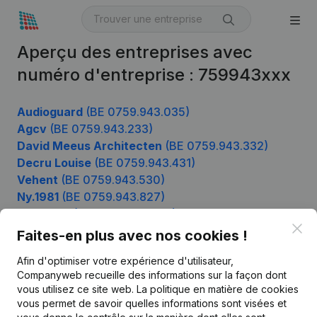
Aperçu des entreprises avec
numéro d'entreprise : 759943xxx
Audioguard
(BE 0759.943.035)
Agcv
(BE 0759.943.233)
David Meeus Architecten
(BE 0759.943.332)
Decru Louise
(BE 0759.943.431)
Vehent
(BE 0759.943.530)
Ny.1981
(BE 0759.943.827)
Wizewolf
(BE 0759.943.926)
Clo
Faites-en plus avec nos cookies !
Afin d'optimiser votre expérience d'utilisateur,
Produit
Companyweb recueille des informations sur la façon dont
vous utilisez ce site web.
La politique en matière de cookies
Informations d’entreprise
vous permet de savoir quelles informations sont visées et